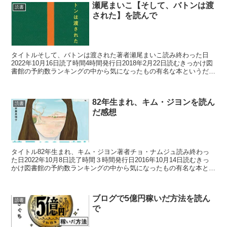
瀬尾まいこ【そして、バトンは渡
読書
された】を読んで
タイトルそして、バトンは渡された著者瀬尾まいこ読み終わった日
2022年10月16日読了時間4時間発行日2018年2月22日読むきっかけ図
書館の予約数ランキングの中から気になったもの有名な本というだけ
ページ数376（単行本）主な登場人物森宮...
82年生まれ、キム・ジヨンを読ん
読書
だ感想
タイトル82年生まれ、キム・ジヨン著者チョ・ナムジュ読み終わっ
た日2022年10月8日読了時間３時間発行日2016年10月14日読むきっ
かけ図書館の予約数ランキングの中から気になったもの有名な本とい
うだけページ数192主な登場人物キム・ジ...
ブログで5億円稼いだ方法を読ん
読書
で