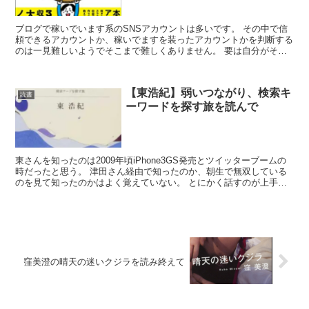
ブログで稼いでいます系のSNSアカウントは多いです。 その中で信
頼できるアカウントか、稼いでますを装ったアカウントかを判断する
のは一見難しいようでそこまで難しくありません。 要は自分がその
アカウントのツイートを読み、ブログのリ...
【東浩紀】弱いつながり、検索キ
読書
ーワードを探す旅を読んで
東さんを知ったのは2009年頃iPhone3GS発売とツイッターブームの
時だったと思う。 津田さん経由で知ったのか、朝生で無双している
のを見て知ったのかはよく覚えていない。 とにかく話すのが上手
い、面白い、頭が良いといった感想...
窪美澄の晴天の迷いクジラを読み終えて