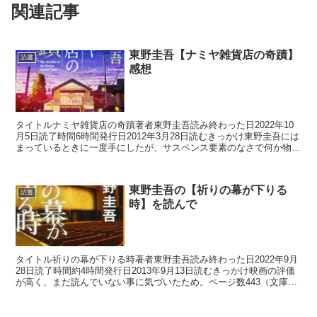
関連記事
東野圭吾【ナミヤ雑貨店の奇蹟】
読書
感想
タイトルナミヤ雑貨店の奇蹟著者東野圭吾読み終わった日2022年10
月5日読了時間6時間発行日2012年3月28日読むきっかけ東野圭吾には
まっているときに一度手にしたが、サスペンス要素のなさで何か物足
りず挫折東野圭吾以外のサスペンス以外のも...
東野圭吾の【祈りの幕が下りる
読書
時】を読んで
タイトル祈りの幕が下りる時著者東野圭吾読み終わった日2022年9月
28日読了時間約4時間発行日2013年9月13日読むきっかけ映画の評価
が高く、まだ読んでいない事に気づいたため。ページ数443（文庫）
主な登場人物加賀恭一郎松宮脩平浅居博美...